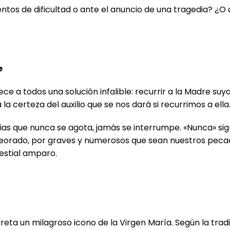
tos de dificultad o ante el anuncio de una tragedia? ¿O
e
e a todos una solución infalible: recurrir a la Madre suya
a certeza del auxilio que se nos dará si recurrimos a ella
as que nunca se agota, jamás se interrumpe. «Nunca» sign
peorado, por graves y numerosos que sean nuestros peca
estial amparo.
Creta un milagroso icono de la Virgen María. Según la trad