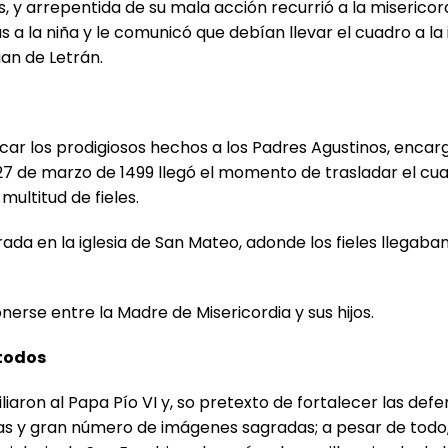
s, y arrepentida de su mala acción recurrió a la miserico
a la niña y le comunicó que debían llevar el cuadro a la 
uan de Letrán.
nicar los prodigiosos hechos a los Padres Agustinos, encar
27 de marzo de 1499 llegó el momento de trasladar el cu
ltitud de fieles.
ada en la iglesia de San Mateo, adonde los fieles llegaba
erse entre la Madre de Misericordia y sus hijos.
 todos
iaron al Papa Pío VI y, so pretexto de fortalecer las defen
uias y gran número de imágenes sagradas; a pesar de todo,