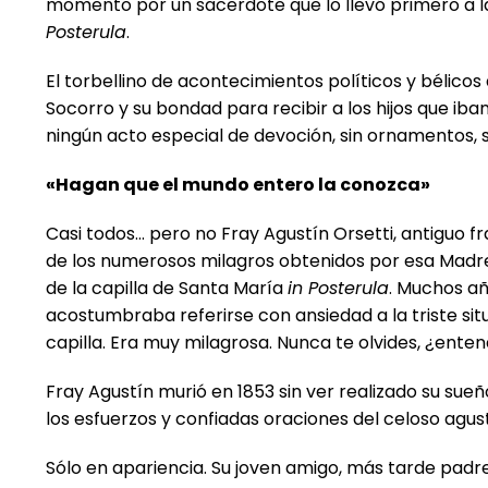
momento por un sacerdote que lo llevó primero a la 
Posterula
.
El torbellino de acontecimientos políticos y bélico
Socorro y su bondad para recibir a los hijos que ib
ningún acto especial de devoción, sin ornamentos, s
«Hagan que el mundo entero la conozca»
Casi todos… pero no Fray Agustín Orsetti, antiguo fr
de los numerosos milagros obtenidos por esa Madre 
de la capilla de Santa María
in Posterula
. Muchos añ
acostumbraba referirse con ansiedad a la triste sit
capilla. Era muy milagrosa. Nunca te olvides, ¿enten
Fray Agustín murió en 1853 sin ver realizado su su
los esfuerzos y confiadas oraciones del celoso agust
Sólo en apariencia. Su joven amigo, más tarde padre