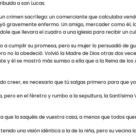
ribuida a san Lucas.
un crimen sacrílego: un comerciante que calculaba vender
 cayó gravemente enfermo. Un amigo, mercader como él, l
ole que llevara el cuadro a una iglesia para recibir un cul
o a cumplir su promesa, pero su mujer lo persuadió de g
, pero no la obedeció. Volvió la Madre de Dios otras dos ve
él se mostró más sumiso a ella que a la Reina de los Ánge
do creer, es necesario que tú salgas primero para que y
pero en el féretro y rumbo a la sepultura, la Santísima V
a que la saquéis de vuestra casa, a menos que todos quer
tenido una visión idéntica a la de la niña, pero su vecina