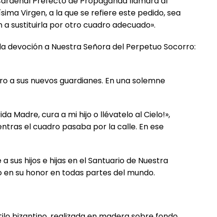
l Cardenal Prefecto de Propaganda llamará al
sima Virgen, a la que se refiere este pedido, sea
 a sustituirla por otro cuadro adecuado».
r la devoción a Nuestra Señora del Perpetuo Socorro:
adro a sus nuevos guardianes. En una solemne
 Madre, cura a mi hijo o llévatelo al Cielo!»,
ntras el cuadro pasaba por la calle. En ese
sus hijos e hijas en el Santuario de Nuestra
do en su honor en todas partes del mundo.
ilo bizantino, realizada en madera sobre fondo