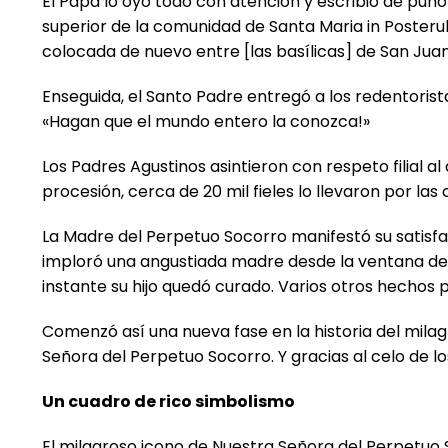
El Papa lo oyó todo con atención y escribió de puño
superior de la comunidad de Santa Maria in Posterula
colocada de nuevo entre [las basílicas] de San Juan
Enseguida, el Santo Padre entregó a los redentorist
«Hagan que el mundo entero la conozca!»
Los Padres Agustinos asintieron con respeto filial 
procesión, cerca de 20 mil fieles lo llevaron por las
La Madre del Perpetuo Socorro manifestó su satisfacc
imploró una angustiada madre desde la ventana de s
instante su hijo quedó curado. Varios otros hechos p
Comenzó así una nueva fase en la historia del milag
Señora del Perpetuo Socorro. Y gracias al celo de l
Un cuadro de rico simbolismo
El milagroso icono de Nuestra Señora del Perpetuo 