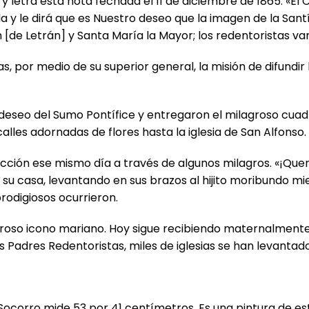
 y letra esta nota fechada el 11 de diciembre de 1865: «E
 y le dirá que es Nuestro deseo que la imagen de la Santí
 [de Letrán] y Santa María la Mayor; los redentoristas van
as, por medio de su superior general, la misión de difundi
al deseo del Sumo Pontífice y entregaron el milagroso cu
 calles adornadas de flores hasta la iglesia de San Alfonso.
ión ese mismo día a través de algunos milagros. «¡Querida
u casa, levantando en sus brazos al hijito moribundo mie
rodigiosos ocurrieron.
roso icono mariano. Hoy sigue recibiendo maternalmente a 
os Padres Redentoristas, miles de iglesias se han levanta
Socorro mide 53 por 41 centímetros. Es una pintura de est