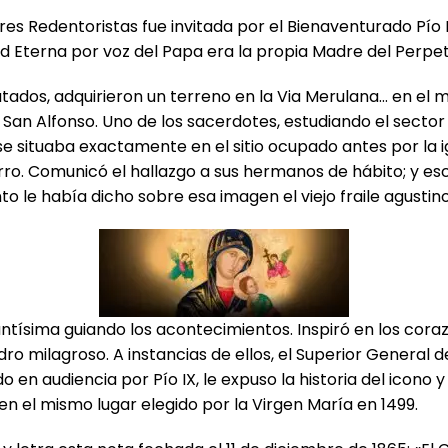
dres Redentoristas fue invitada por el Bienaventurado Pío
d Eterna por voz del Papa era la propia Madre del Perpe
atados, adquirieron un terreno en la Via Merulana… en el m
 San Alfonso. Uno de los sacerdotes, estudiando el sector
a se situaba exactamente en el sitio ocupado antes por la i
orro. Comunicó el hallazgo a sus hermanos de hábito; y es
to le había dicho sobre esa imagen el viejo fraile agustin
ntísima guiando los acontecimientos. Inspiró en los coraz
 milagroso. A instancias de ellos, el Superior General de 
en audiencia por Pío IX, le expuso la historia del icono y
s en el mismo lugar elegido por la Virgen María en 1499.