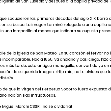
iglesia de San Eusebio y después a la capilla privada de
s que sacudieron las primeras décadas del siglo XIX borró
an en su busca. La imagen terminó relegada a una capilla 
in una lamparilla al menos que indicara su augusta prese
aile de la iglesia de San Mateo. En su corazón el fervor 
incomparable. Hacia 1850, ya anciano y casi ciego, hizo 
os más tarde, este antiguo monaguillo, convertido ya en s
uación de su querida imagen: «Hijo mío, no te olvides que
diste?»
eño de que la Virgen del Perpetuo Socorro fuera expuesta
ino habían sido infructuosos.
 Miguel Marchi CSSR, ¡no se olvidaría!