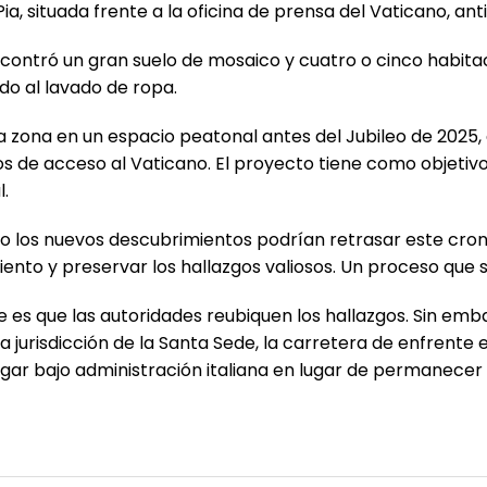
, situada frente a la oficina de prensa del Vaticano, ant
 encontró un gran suelo de mosaico y cuatro o cinco habi
do al lavado de ropa.
 la zona en un espacio peatonal antes del Jubileo de 202
tos de acceso al Vaticano. El proyecto tiene como objetiv
.
go los nuevos descubrimientos podrían retrasar este cron
iento y preservar los hallazgos valiosos. Un proceso que 
e es que las autoridades reubiquen los hallazgos. Sin emb
 jurisdicción de la Santa Sede, la carretera de enfrente est
ar bajo administración italiana en lugar de permanecer 