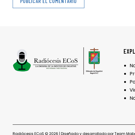
EXP
No
P
P
Vi
No
Radiócesis ECoS © 2026 | Diseñado y desarrollado por Team
Mab