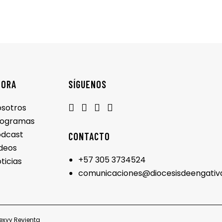
LORA
SÍGUENOS
sotros
rogramas
odcast
CONTACTO
deos
+57 305 3734524
ticias
comunicaciones@diocesisdeengativ
exy
y
Revienta