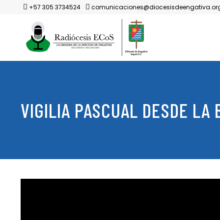
+57 305 3734524
comunicaciones@diocesisdeengativa.or
VIGILIA PASCUAL DESDE LA 