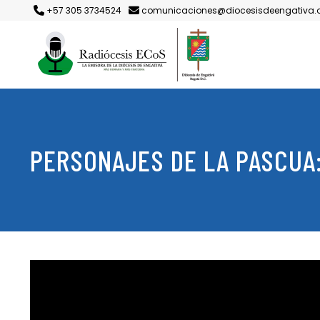
+57 305 3734524
comunicaciones@diocesisdeengativa.
PERSONAJES DE LA PASCUA: 