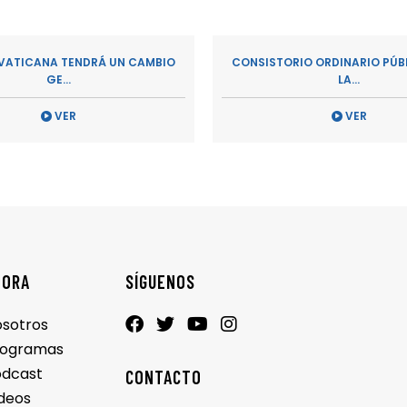
 VATICANA TENDRÁ UN CAMBIO
CONSISTORIO ORDINARIO PÚB
GE...
LA...
VER
VER
LORA
SÍGUENOS
sotros
rogramas
odcast
CONTACTO
deos