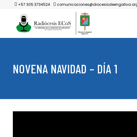
+57 305 3734524
comunicaciones@diocesisdeengativa.or
NOVENA NAVIDAD – DÍA 1