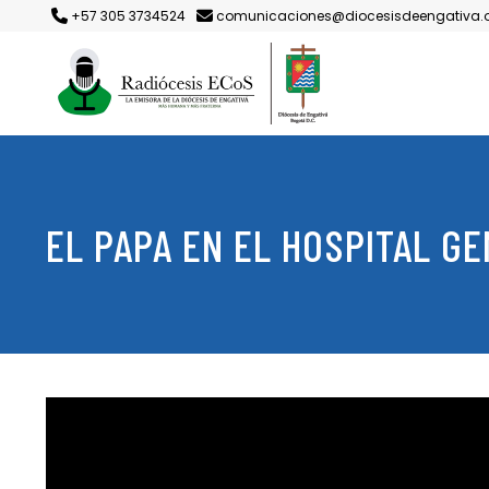
+57 305 3734524
comunicaciones@diocesisdeengativa.
EL PAPA EN EL HOSPITAL GE