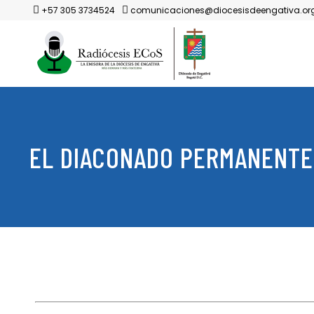
+57 305 3734524
comunicaciones@diocesisdeengativa.or
EL DIACONADO PERMANENTE